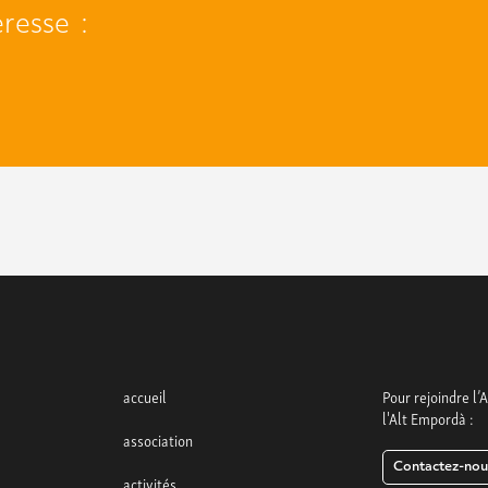
éresse :
accueil
Pour rejoindre l’
l'Alt Empordà :
association
Contactez-nou
activités